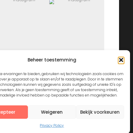
Beheer toestemming
View on Instagram
e ervaringen te bieden, gebruiken wij technologieën zoals cookies om
over je apparaat op te slaan en/of te raadplegen. Door in te stemmen
echnologieën kunnen wij gegevens zoals surfgedrag of unieke ID's op
erwerken. Als je geen toestemming geeft of uw toestemming intrekt,
n nadelige invloed hebben op bepaalde functies en mogelijkheden.
epteer
Weigeren
Bekijk voorkeuren
Privacy Policy