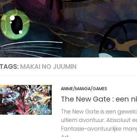
TAGS:
MAKAI NO JUUMIN
ANIME/MANGA/GAMES
The New Gate : een n
The New Gate is een gewel
ultiem avontuur. Absoluut 
Fantasie-avontuurlijke man