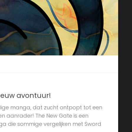
ieuw avontuur!
dige manga, dat zucht ontpopt tot een
een aanrader! The New Gate is een
ga die sommige vergelijken met Sword