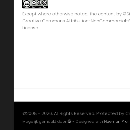
Except where otherwise noted, the content by
©Si
Creative Commons Attribution-NonCommercial-Sha
License.
©2008 - 2026. All Rights Reserved. Protected by 
Mogelijk gemaakt door
- Designed with
Hueman Pro