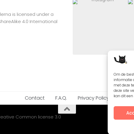
lerna
is licensed under a
reAlike 4.0 International
Om de best
informatie 
met deze t
deze site v
kan dit ee
Contact
F.A.Q.
Privacy Policy
Acc
Creative Common license 3.0