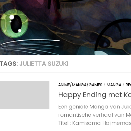
TAGS:
JULIETTA SUZUKI
ANIME/MANGA/GAMES
/
MANGA
/
RE
Happy Ending met K
Een geniale Manga van Julie
romantische verhaal van M
Titel : Kamisama Hajimemash