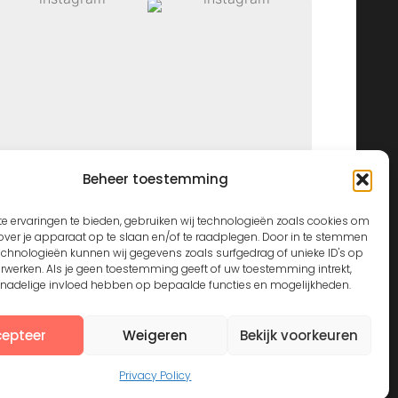
Beheer toestemming
View on Instagram
e ervaringen te bieden, gebruiken wij technologieën zoals cookies om
over je apparaat op te slaan en/of te raadplegen. Door in te stemmen
echnologieën kunnen wij gegevens zoals surfgedrag of unieke ID's op
erwerken. Als je geen toestemming geeft of uw toestemming intrekt,
n nadelige invloed hebben op bepaalde functies en mogelijkheden.
epteer
Weigeren
Bekijk voorkeuren
Privacy Policy