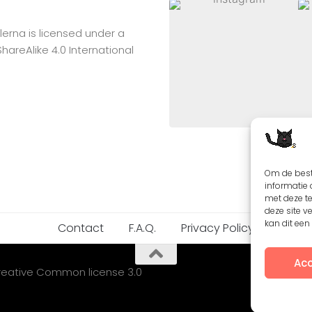
lerna
is licensed under a
reAlike 4.0 International
Om de best
informatie 
met deze t
deze site v
kan dit ee
Contact
F.A.Q.
Privacy Policy
Acc
Creative Common license 3.0