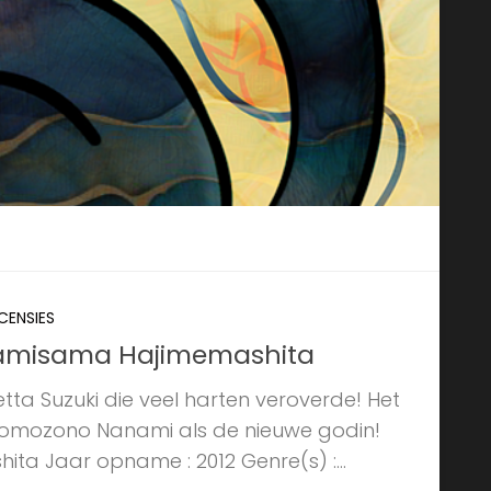
CENSIES
amisama Hajimemashita
tta Suzuki die veel harten veroverde! Het
omozono Nanami als de nieuwe godin!
ita Jaar opname : 2012 Genre(s) :...