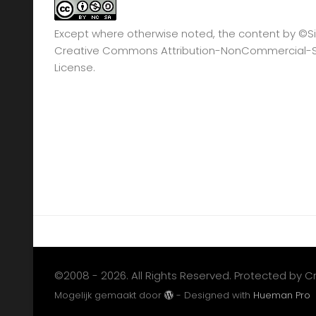
Except where otherwise noted, the content by
©Si
Creative Commons Attribution-NonCommercial-Sha
License.
©2008 - 2026. All Rights Reserved. Protected by 
Mogelijk gemaakt door
- Designed with
Hueman Pro