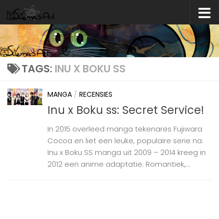
Skip to content
TAGS:
INU X BOKU SS
MANGA
/
RECENSIES
Inu x Boku ss: Secret Service!
In 2015 overleed manga tekenares Fujiwara
Cocoa en liet een leuke, populaire serie na.
Inu x Boku SS manga uit 2009 – 2014 kreeg in
2012 een anime adaptatie. Romantiek,...