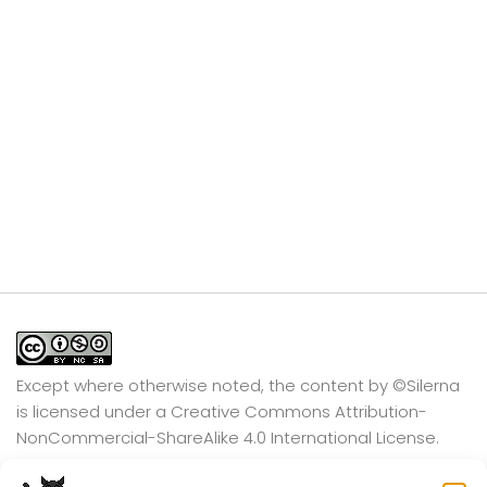
Except where otherwise noted, the content by
©Silerna
is licensed under a
Creative Commons Attribution-
NonCommercial-ShareAlike 4.0 International
License.