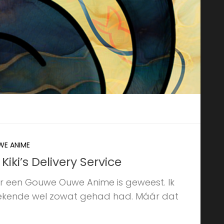
E ANIME
ki’s Delivery Service
 er een Gouwe Ouwe Anime is geweest. Ik
 bekende wel zowat gehad had. Máár dat