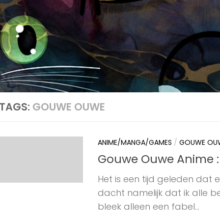
TAGS:
GOUWE OUWE
ANIME/MANGA/GAMES
/
GOUWE OUW
Gouwe Ouwe Anime : Ki
Het is een tijd geleden dat
dacht namelijk dat ik alle
bleek alleen een fabel...