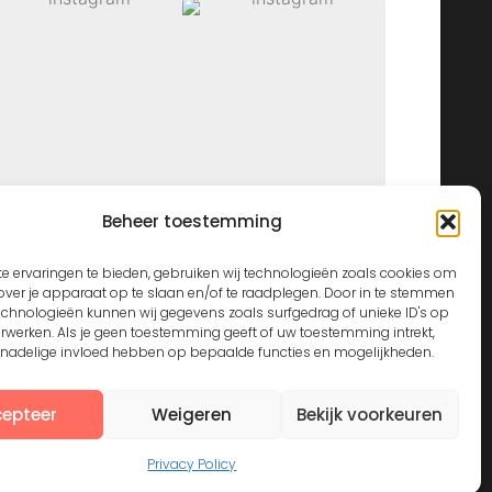
Beheer toestemming
View on Instagram
e ervaringen te bieden, gebruiken wij technologieën zoals cookies om
over je apparaat op te slaan en/of te raadplegen. Door in te stemmen
echnologieën kunnen wij gegevens zoals surfgedrag of unieke ID's op
erwerken. Als je geen toestemming geeft of uw toestemming intrekt,
n nadelige invloed hebben op bepaalde functies en mogelijkheden.
epteer
Weigeren
Bekijk voorkeuren
Privacy Policy