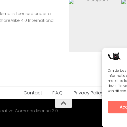
lerna
is licensed under a
reAlike 4.0 International
Om de best
informatie 
met deze t
deze site v
kan dit ee
Contact
F.A.Q.
Privacy Policy
Acc
Creative Common license 3.0