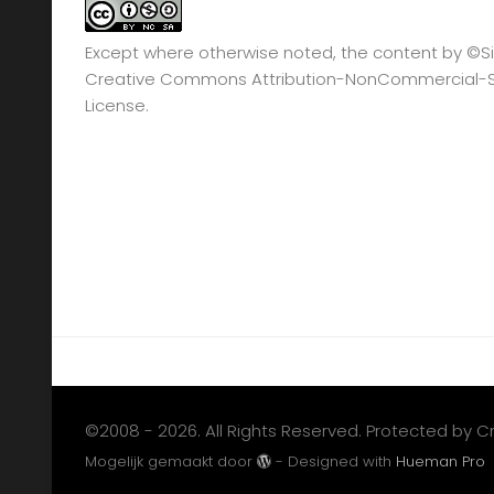
Except where otherwise noted, the content by
©Si
Creative Commons Attribution-NonCommercial-Sha
License.
©2008 - 2026. All Rights Reserved. Protected by 
Mogelijk gemaakt door
- Designed with
Hueman Pro