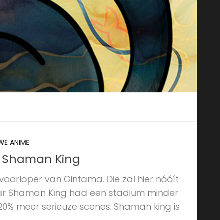
E ANIME
 Shaman King
oorloper van Gintama. Die zal hier nóóít
 Shaman King had een stadium minder
 20% meer serieuze scenes. Shaman king is