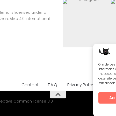
lerna
is licensed under a
reAlike 4.0 International
Om de best
informatie 
met deze t
deze site v
kan dit ee
Contact
F.A.Q.
Privacy Policy
Acc
Creative Common license 3.0