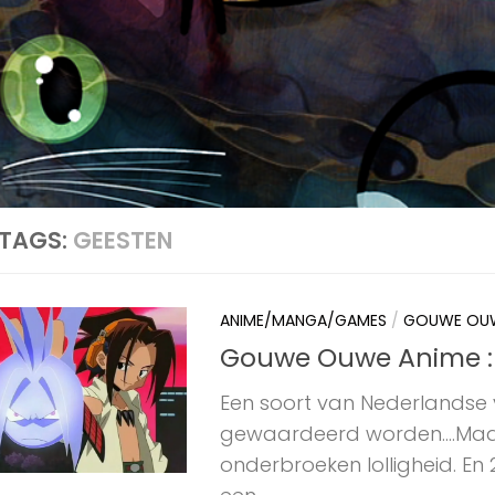
TAGS:
GEESTEN
ANIME/MANGA/GAMES
/
GOUWE OUW
Gouwe Ouwe Anime :
Een soort van Nederlandse v
gewaardeerd worden….Maar
onderbroeken lolligheid. En