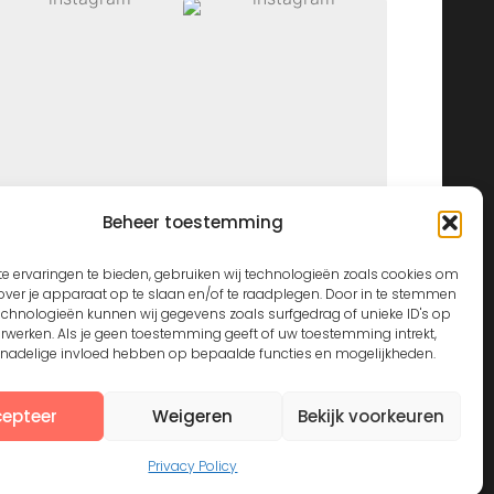
Beheer toestemming
View on Instagram
e ervaringen te bieden, gebruiken wij technologieën zoals cookies om
over je apparaat op te slaan en/of te raadplegen. Door in te stemmen
echnologieën kunnen wij gegevens zoals surfgedrag of unieke ID's op
erwerken. Als je geen toestemming geeft of uw toestemming intrekt,
n nadelige invloed hebben op bepaalde functies en mogelijkheden.
epteer
Weigeren
Bekijk voorkeuren
Privacy Policy