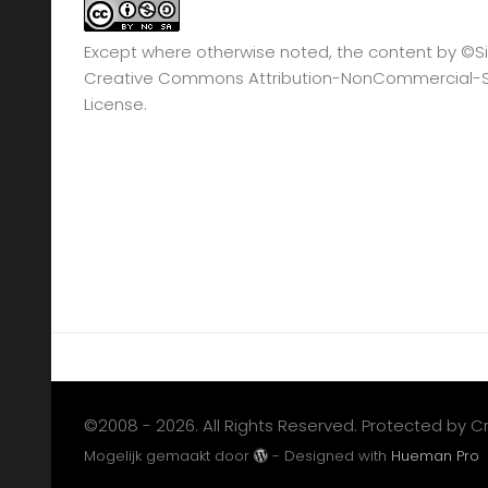
Except where otherwise noted, the content by
©Si
Creative Commons Attribution-NonCommercial-Sha
License.
©2008 - 2026. All Rights Reserved. Protected by 
Mogelijk gemaakt door
- Designed with
Hueman Pro