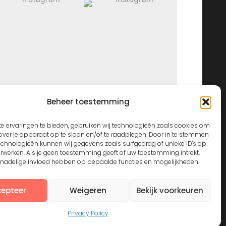
Beheer toestemming
View on Instagram
e ervaringen te bieden, gebruiken wij technologieën zoals cookies om
over je apparaat op te slaan en/of te raadplegen. Door in te stemmen
echnologieën kunnen wij gegevens zoals surfgedrag of unieke ID's op
erwerken. Als je geen toestemming geeft of uw toestemming intrekt,
n nadelige invloed hebben op bepaalde functies en mogelijkheden.
epteer
Weigeren
Bekijk voorkeuren
Privacy Policy