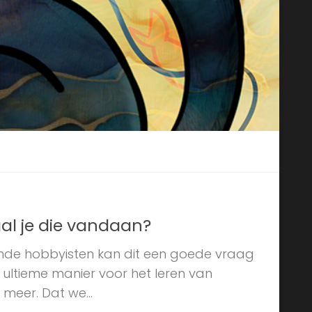
aal je die vandaan?
nde hobbyisten kan dit een goede vraag
e ultieme manier voor het leren van
 meer. Dat we...