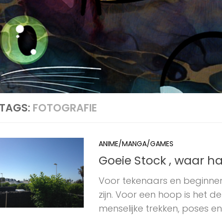
TAGS:
FOTOGRAFIE
ANIME/MANGA/GAMES
Goeie Stock , waar h
Voor tekenaars en beginne
zijn. Voor een hoop is het d
menselijke trekken, poses en