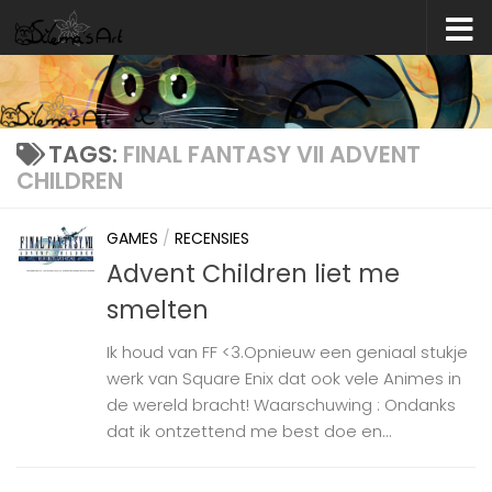
Skip to content
TAGS:
FINAL FANTASY VII ADVENT
CHILDREN
GAMES
/
RECENSIES
Advent Children liet me
smelten
Ik houd van FF <3.Opnieuw een geniaal stukje
werk van Square Enix dat ook vele Animes in
de wereld bracht! Waarschuwing : Ondanks
dat ik ontzettend me best doe en...