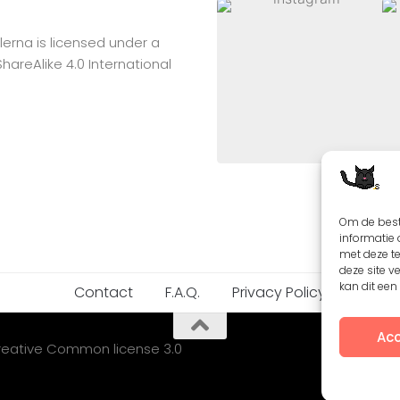
lerna
is licensed under a
reAlike 4.0 International
Om de best
informatie 
met deze t
deze site v
kan dit ee
Contact
F.A.Q.
Privacy Policy
Acc
Creative Common license 3.0