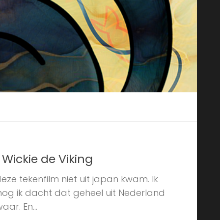
Wickie de Viking
deze tekenfilm niet uit japan kwam. Ik
 nog ik dacht dat geheel uit Nederland
ar. En...