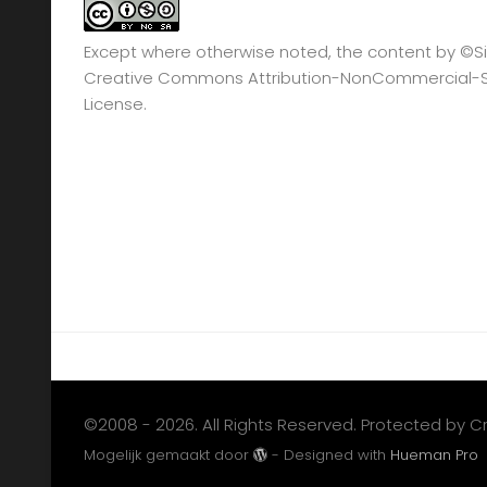
Except where otherwise noted, the content by
©Si
Creative Commons Attribution-NonCommercial-Sha
License.
©2008 - 2026. All Rights Reserved. Protected by 
Mogelijk gemaakt door
- Designed with
Hueman Pro