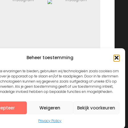
Beheer toestemming
View on Instagram
e ervaringen te bieden, gebruiken wij technologieën zoals cookies om
over je apparaat op te slaan en/of te raadplegen. Door in te stemmen
echnologieën kunnen wij gegevens zoals surfgedrag of unieke ID's op
erwerken. Als je geen toestemming geeft of uw toestemming intrekt,
n nadelige invloed hebben op bepaalde functies en mogelijkheden.
epteer
Weigeren
Bekijk voorkeuren
Privacy Policy