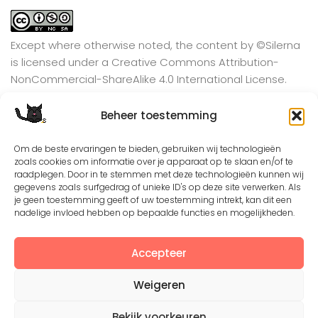
Except where otherwise noted, the content by
©Silerna
is licensed under a
Creative Commons Attribution-
NonCommercial-ShareAlike 4.0 International
License.
Beheer toestemming
View on Instagram
Om de beste ervaringen te bieden, gebruiken wij technologieën
zoals cookies om informatie over je apparaat op te slaan en/of te
raadplegen. Door in te stemmen met deze technologieën kunnen wij
gegevens zoals surfgedrag of unieke ID's op deze site verwerken. Als
je geen toestemming geeft of uw toestemming intrekt, kan dit een
nadelige invloed hebben op bepaalde functies en mogelijkheden.
Accepteer
Weigeren
©2008 - 2026. All Rights Reserved. Protected by
Creative Common license 3.0
Bekijk voorkeuren