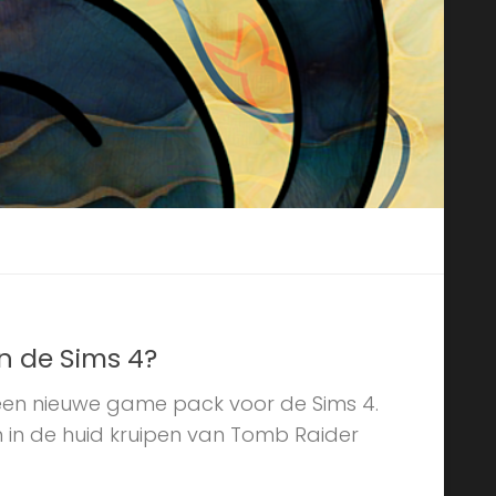
in de Sims 4?
 een nieuwe game pack voor de Sims 4.
m in de huid kruipen van Tomb Raider