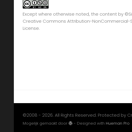
Except where otherwise noted, the content by
©Si
Creative Commons Attribution-NonCommercial-Sha
License.
©2008 - 2026. All Rights Reserved. Protected by 
Mogelijk gemaakt door
- Designed with
Hueman Pro