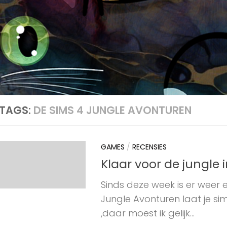
TAGS:
DE SIMS 4 JUNGLE AVONTUREN
GAMES
/
RECENSIES
Klaar voor de jungle 
Sinds deze week is er weer
Jungle Avonturen laat je si
,daar moest ik gelijk...