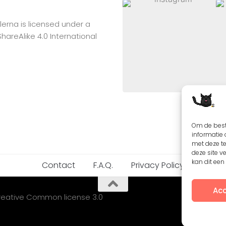
lerna
is licensed under a
reAlike 4.0 International
Om de best
informatie 
met deze t
deze site v
kan dit ee
Contact
F.A.Q.
Privacy Policy
Acc
Creative Common license 3.0