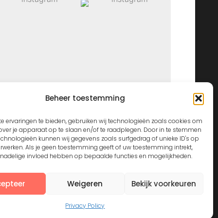
Beheer toestemming
View on Instagram
e ervaringen te bieden, gebruiken wij technologieën zoals cookies om
over je apparaat op te slaan en/of te raadplegen. Door in te stemmen
echnologieën kunnen wij gegevens zoals surfgedrag of unieke ID's op
erwerken. Als je geen toestemming geeft of uw toestemming intrekt,
n nadelige invloed hebben op bepaalde functies en mogelijkheden.
epteer
Weigeren
Bekijk voorkeuren
Privacy Policy