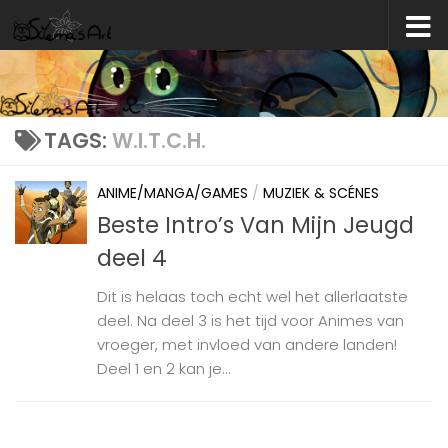
Skip to content
TAGS:
W.I.T.C.H.
ANIME/MANGA/GAMES
/
MUZIEK & SCÉNES
Beste Intro’s Van Mijn Jeugd
deel 4
Dit is helaas toch echt wel het allerlaatste
deel. Na deel 3 is het tijd voor Animes van
vroeger, met invloed van andere landen!
Deel 1 en 2 kan je...