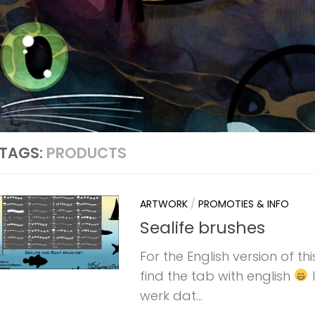
TAGS:
PRODUCTS
ARTWORK
/
PROMOTIES & INFO
Sealife brushes
For the English version of th
find the tab with english
I
werk dat...