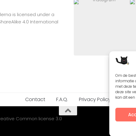
lerna
is licensed under a
reAlike 4.0 International
Om de best
informatie 
met deze t
deze site v
kan dit ee
Contact
F.A.Q.
Privacy Policy
Acc
Creative Common license 3.0