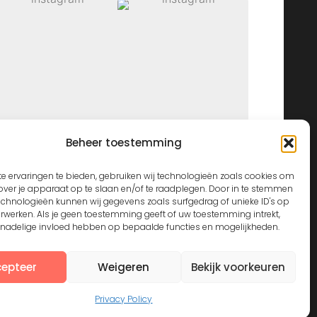
Beheer toestemming
View on Instagram
e ervaringen te bieden, gebruiken wij technologieën zoals cookies om
over je apparaat op te slaan en/of te raadplegen. Door in te stemmen
echnologieën kunnen wij gegevens zoals surfgedrag of unieke ID's op
erwerken. Als je geen toestemming geeft of uw toestemming intrekt,
n nadelige invloed hebben op bepaalde functies en mogelijkheden.
epteer
Weigeren
Bekijk voorkeuren
Privacy Policy