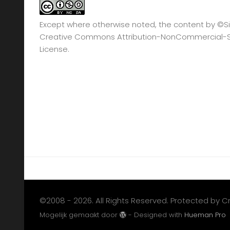
Except where otherwise noted, the content by
©Si
Creative Commons Attribution-NonCommercial-Sha
License.
©2008 - 2026. All Rights Reserved. Protected by 
Mogelijk gemaakt door
- Designed with
Hueman Pro