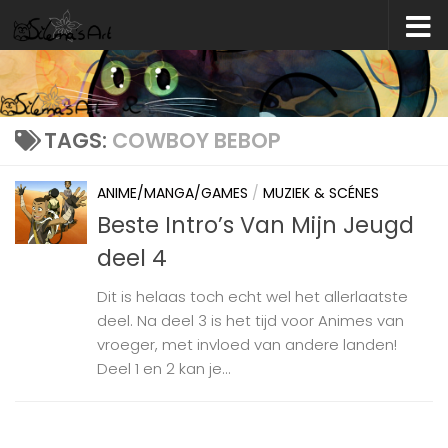
Skip to content
TAGS:
COWBOY BEBOP
ANIME/MANGA/GAMES
/
MUZIEK & SCÉNES
Beste Intro’s Van Mijn Jeugd
deel 4
Dit is helaas toch echt wel het allerlaatste
deel. Na deel 3 is het tijd voor Animes van
vroeger, met invloed van andere landen!
Deel 1 en 2 kan je...