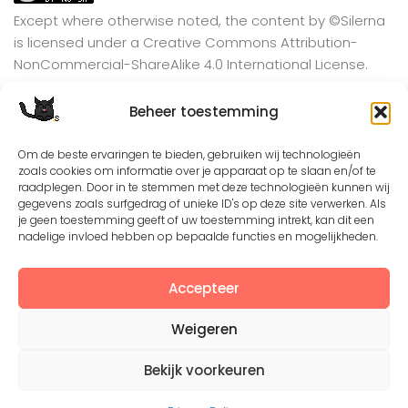
Except where otherwise noted, the content by
©Silerna
is licensed under a
Creative Commons Attribution-
NonCommercial-ShareAlike 4.0 International
License.
Beheer toestemming
View on Instagram
Om de beste ervaringen te bieden, gebruiken wij technologieën
zoals cookies om informatie over je apparaat op te slaan en/of te
raadplegen. Door in te stemmen met deze technologieën kunnen wij
gegevens zoals surfgedrag of unieke ID's op deze site verwerken. Als
je geen toestemming geeft of uw toestemming intrekt, kan dit een
nadelige invloed hebben op bepaalde functies en mogelijkheden.
Accepteer
Weigeren
©2008 - 2026. All Rights Reserved. Protected by
Creative Common license 3.0
Bekijk voorkeuren
Mogelijk gemaakt door
- Designed with
Hueman Pro